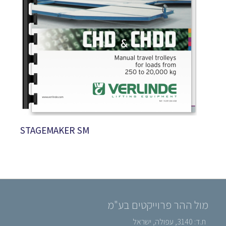
STAGEMAKER SM
מול ההר פרוייקטים בע"מ
ת.ד: 3140, עפולה, ישראל