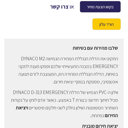
או
צרו קשר
בקשו הצעת מחיר
הורד עלון
שלבו מהירות עם בטיחות
התקינו את הדלת הנגללת המהירה הגמישה DYNACO M2
EMERGENCY במבנה התעשייתי שלכם וספקו מענה לתקני
בטיחות. הדלת הנגללת המהירה הזו, המעוצבת לזרם תנועה
אינטנסיבי, מספקת בנוסף יציאת חירום.
ווילון ה-PVC הגמיש של הדלת DYNACO D-313 EMERGENCY
מכיל חיתוך חדשני בצורת T באמצע. כאשר אדם לוחץ על נקודות
השחרור המסומנות הווילון נחלק לשני חלקים סימטריים
ויציאת
החירום
נפתחת.
יציאת חירום מובנית