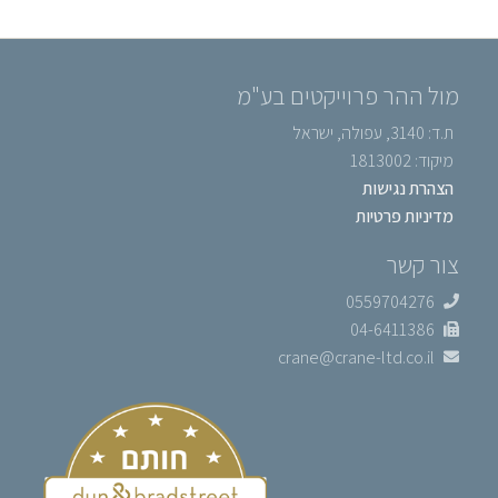
מול ההר פרוייקטים בע"מ
ת.ד: 3140, עפולה, ישראל
מיקוד: 1813002
הצהרת נגישות
מדיניות פרטיות
צור קשר
0559704276
04-6411386
crane@crane-ltd.co.il