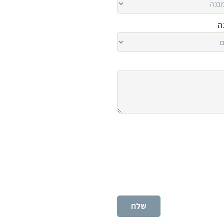
ה
שלח