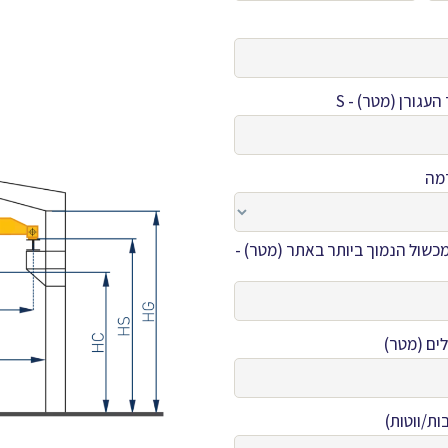
עגורן (מטר) - S
מה
כשול הנמוך ביותר באתר (מטר) -
ים (מטר)
ות/ווטות)