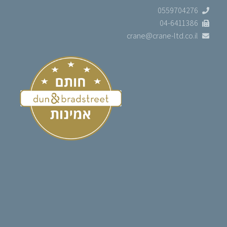
0559704276
04-6411386
crane@crane-ltd.co.il